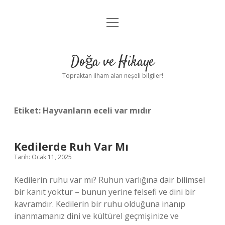
menüyü
Anasayfa
aç
Gizlilik Politikası
Doğa ve Hikaye
Yasal Uyarı
Topraktan ilham alan neşeli bilgiler!
Hakkımızda
Etiket:
Hayvanların eceli var mıdır
Kedilerde Ruh Var Mı
Tarih: Ocak 11, 2025
Kedilerin ruhu var mı? Ruhun varlığına dair bilimsel
bir kanıt yoktur – bunun yerine felsefi ve dini bir
kavramdır. Kedilerin bir ruhu olduğuna inanıp
inanmamanız dini ve kültürel geçmişinize ve