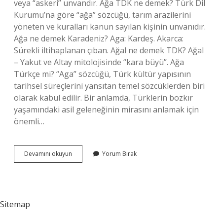
veya “askeri” unvandır. Ağa TDK ne demek? Türk Dil
Kurumu’na göre “ağa” sözcüğü, tarım arazilerini
yöneten ve kuralları kanun sayılan kişinin unvanıdır.
Ağa ne demek Karadeniz? Aga: Kardeş. Akarca:
Sürekli iltihaplanan çıban. Ağal ne demek TDK? Ağal
– Yakut ve Altay mitolojisinde “kara büyü”. Ağa
Türkçe mi? “Aga” sözcüğü, Türk kültür yapısının
tarihsel süreçlerini yansıtan temel sözcüklerden biri
olarak kabul edilir. Bir anlamda, Türklerin bozkır
yaşamındaki asil geleneğinin mirasını anlamak için
önemli…
Ağa
Devamını okuyun
Yorum Bırak
Sözlükte
Anlamı
Nedir
Sitemap