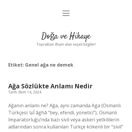
menüyü
Anasayfa
aç
Gizlilik Politikası
Doğa ve Hikaye
Yasal Uyarı
Topraktan ilham alan neşeli bilgiler!
Hakkımızda
Etiket:
Genel ağa ne demek
Ağa Sözlükte Anlamı Nedir
Tarih: Ekim 14, 2024
Ağanın anlamı ne? Ağa, aynı zamanda Aga (Osmanlı
Türkçesi: آغا āghā “bey, efendi, yönetici”), Osmanlı
İmparatorluğu’nda bazı sivil veya askeri yetkililerin
adlarından sonra kullanılan Türkçe kökenli bir “sivil”