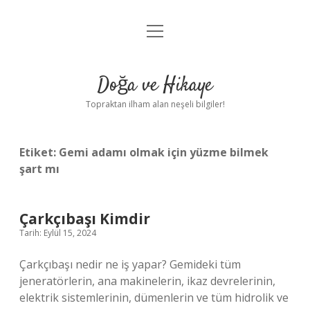
menüyü
Anasayfa
aç
Gizlilik Politikası
Doğa ve Hikaye
Yasal Uyarı
Topraktan ilham alan neşeli bilgiler!
Hakkımızda
Etiket:
Gemi adamı olmak için yüzme bilmek
şart mı
Çarkçıbaşı Kimdir
Tarih: Eylül 15, 2024
Çarkçıbaşı nedir ne iş yapar? Gemideki tüm
jeneratörlerin, ana makinelerin, ikaz devrelerinin,
elektrik sistemlerinin, dümenlerin ve tüm hidrolik ve