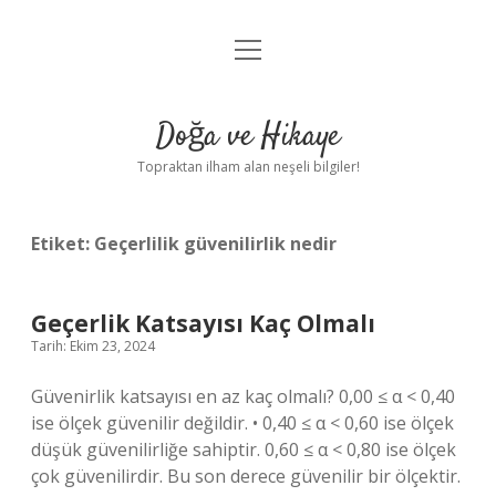
menüyü
Anasayfa
aç
Gizlilik Politikası
Doğa ve Hikaye
Yasal Uyarı
Topraktan ilham alan neşeli bilgiler!
Hakkımızda
Etiket:
Geçerlilik güvenilirlik nedir
Geçerlik Katsayısı Kaç Olmalı
Tarih: Ekim 23, 2024
Güvenirlik katsayısı en az kaç olmalı? 0,00 ≤ α < 0,40
ise ölçek güvenilir değildir. • 0,40 ≤ α < 0,60 ise ölçek
düşük güvenilirliğe sahiptir. 0,60 ≤ α < 0,80 ise ölçek
çok güvenilirdir. Bu son derece güvenilir bir ölçektir.