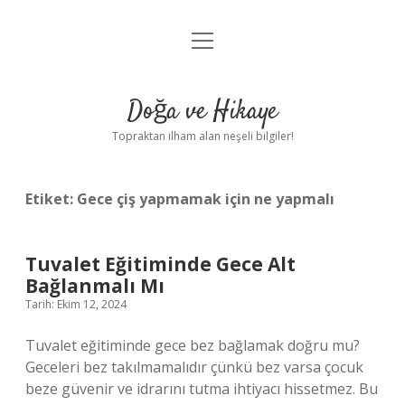
menüyü
Anasayfa
aç
Gizlilik Politikası
Doğa ve Hikaye
Yasal Uyarı
Topraktan ilham alan neşeli bilgiler!
Hakkımızda
Etiket:
Gece çiş yapmamak için ne yapmalı
Tuvalet Eğitiminde Gece Alt
Bağlanmalı Mı
Tarih: Ekim 12, 2024
Tuvalet eğitiminde gece bez bağlamak doğru mu?
Geceleri bez takılmamalıdır çünkü bez varsa çocuk
beze güvenir ve idrarını tutma ihtiyacı hissetmez. Bu