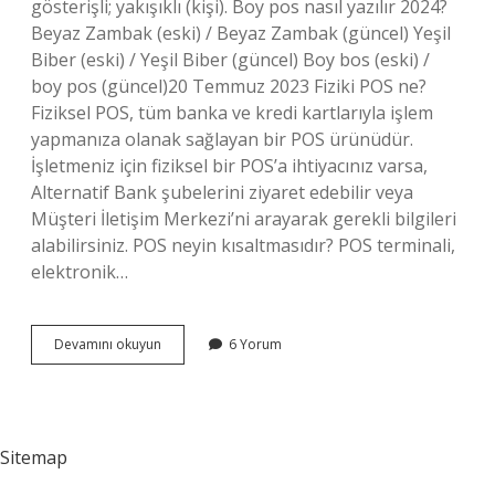
gösterişli; yakışıklı (kişi). Boy pos nasıl yazılır 2024?
Beyaz Zambak (eski) / Beyaz Zambak (güncel) Yeşil
Biber (eski) / Yeşil Biber (güncel) Boy bos (eski) /
boy pos (güncel)20 Temmuz 2023 Fiziki POS ne?
Fiziksel POS, tüm banka ve kredi kartlarıyla işlem
yapmanıza olanak sağlayan bir POS ürünüdür.
İşletmeniz için fiziksel bir POS’a ihtiyacınız varsa,
Alternatif Bank şubelerini ziyaret edebilir veya
Müşteri İletişim Merkezi’ni arayarak gerekli bilgileri
alabilirsiniz. POS neyin kısaltmasıdır? POS terminali,
elektronik…
Boylu
Devamını okuyun
6 Yorum
Poslu
Pos
Nedir
Sitemap