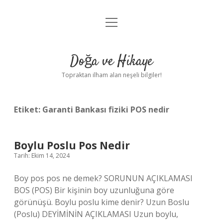
menüyü
Anasayfa
aç
Gizlilik Politikası
Doğa ve Hikaye
Yasal Uyarı
Topraktan ilham alan neşeli bilgiler!
Hakkımızda
Etiket:
Garanti Bankası fiziki POS nedir
Boylu Poslu Pos Nedir
Tarih: Ekim 14, 2024
Boy pos pos ne demek? SORUNUN AÇIKLAMASI
BOS (POS) Bir kişinin boy uzunluğuna göre
görünüşü. Boylu poslu kime denir? Uzun Boslu
(Poslu) DEYİMİNİN AÇIKLAMASI Uzun boylu,