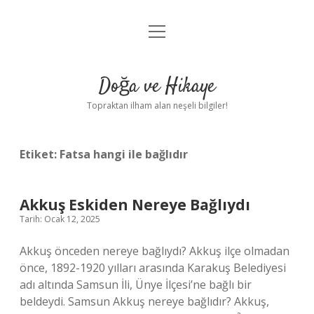
menüyü
Anasayfa
aç
Gizlilik Politikası
Doğa ve Hikaye
Yasal Uyarı
Topraktan ilham alan neşeli bilgiler!
Hakkımızda
Etiket:
Fatsa hangi ile bağlıdır
Akkuş Eskiden Nereye Bağlıydı
Tarih: Ocak 12, 2025
Akkuş önceden nereye bağlıydı? Akkuş ilçe olmadan
önce, 1892-1920 yılları arasında Karakuş Belediyesi
adı altında Samsun İli, Ünye İlçesi’ne bağlı bir
beldeydi. Samsun Akkuş nereye bağlıdır? Akkuş,