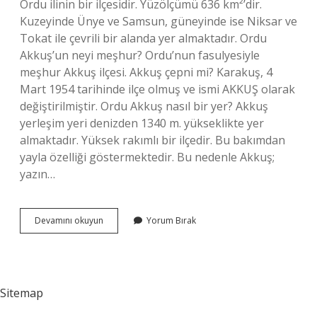
Ordu ilinin bir ilçesidir. Yüzölçümü 636 km²’dir.
Kuzeyinde Ünye ve Samsun, güneyinde ise Niksar ve
Tokat ile çevrili bir alanda yer almaktadır. Ordu
Akkuş’un neyi meşhur? Ordu’nun fasulyesiyle
meşhur Akkuş ilçesi. Akkuş çepni mi? Karakuş, 4
Mart 1954 tarihinde ilçe olmuş ve ismi AKKUŞ olarak
değiştirilmiştir. Ordu Akkuş nasıl bir yer? Akkuş
yerleşim yeri denizden 1340 m. yükseklikte yer
almaktadır. Yüksek rakımlı bir ilçedir. Bu bakımdan
yayla özelliği göstermektedir. Bu nedenle Akkuş;
yazın…
Akkuş
Devamını okuyun
Yorum Bırak
Eskiden
Nereye
Bağlıydı
Sitemap