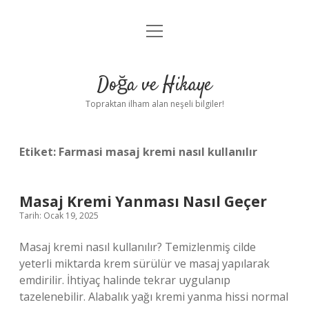
menüyü
Anasayfa
aç
Gizlilik Politikası
Doğa ve Hikaye
Yasal Uyarı
Topraktan ilham alan neşeli bilgiler!
Hakkımızda
Etiket:
Farmasi masaj kremi nasıl kullanılır
Masaj Kremi Yanması Nasıl Geçer
Tarih: Ocak 19, 2025
Masaj kremi nasıl kullanılır? Temizlenmiş cilde
yeterli miktarda krem ​​sürülür ve masaj yapılarak
emdirilir. İhtiyaç halinde tekrar uygulanıp
tazelenebilir. Alabalık yağı kremi yanma hissi normal