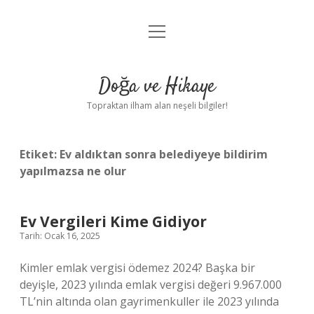
menüyü
Anasayfa
aç
Gizlilik Politikası
Doğa ve Hikaye
Yasal Uyarı
Topraktan ilham alan neşeli bilgiler!
Hakkımızda
Etiket:
Ev aldıktan sonra belediyeye bildirim
yapılmazsa ne olur
Ev Vergileri Kime Gidiyor
Tarih: Ocak 16, 2025
Kimler emlak vergisi ödemez 2024? Başka bir
deyişle, 2023 yılında emlak vergisi değeri 9.967.000
TL’nin altında olan gayrimenkuller ile 2023 yılında