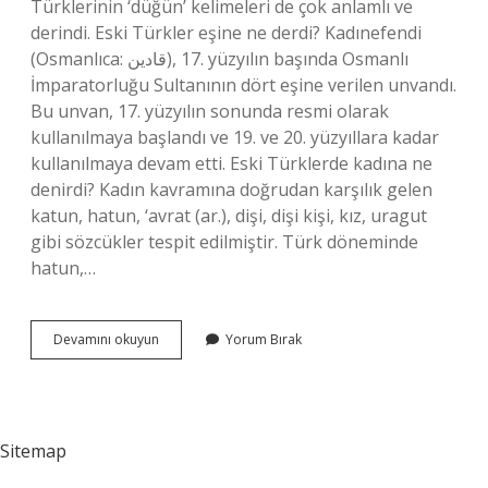
Türklerinin ‘düğün’ kelimeleri de çok anlamlı ve
derindi. Eski Türkler eşine ne derdi? Kadınefendi
(Osmanlıca: قادین), 17. yüzyılın başında Osmanlı
İmparatorluğu Sultanının dört eşine verilen unvandı.
Bu unvan, 17. yüzyılın sonunda resmi olarak
kullanılmaya başlandı ve 19. ve 20. yüzyıllara kadar
kullanılmaya devam etti. Eski Türklerde kadına ne
denirdi? Kadın kavramına doğrudan karşılık gelen
katun, hatun, ‘avrat (ar.), dişi, dişi kişi, kız, uragut
gibi sözcükler tespit edilmiştir. Türk döneminde
hatun,…
Eski
Devamını okuyun
Yorum Bırak
Türklerde
Eş
Ne
Demek
Sitemap