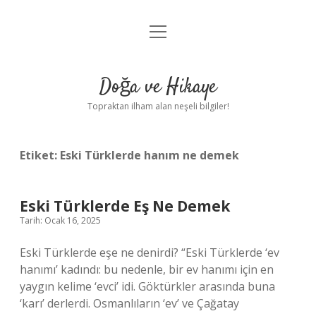
menüyü
Anasayfa
aç
Gizlilik Politikası
Doğa ve Hikaye
Yasal Uyarı
Topraktan ilham alan neşeli bilgiler!
Hakkımızda
Etiket:
Eski Türklerde hanım ne demek
Eski Türklerde Eş Ne Demek
Tarih: Ocak 16, 2025
Eski Türklerde eşe ne denirdi? “Eski Türklerde ‘ev
hanımı’ kadındı: bu nedenle, bir ev hanımı için en
yaygın kelime ‘evci’ idi. Göktürkler arasında buna
‘karı’ derlerdi. Osmanlıların ‘ev’ ve Çağatay