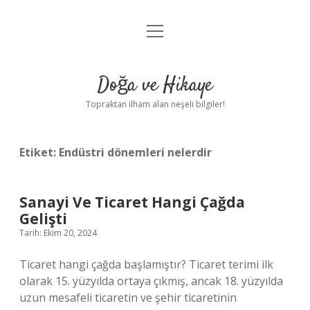
menüyü
Anasayfa
aç
Gizlilik Politikası
Doğa ve Hikaye
Yasal Uyarı
Topraktan ilham alan neşeli bilgiler!
Hakkımızda
Etiket:
Endüstri dönemleri nelerdir
Sanayi Ve Ticaret Hangi Çağda
Gelişti
Tarih: Ekim 20, 2024
Ticaret hangi çağda başlamıştır? Ticaret terimi ilk
olarak 15. yüzyılda ortaya çıkmış, ancak 18. yüzyılda
uzun mesafeli ticaretin ve şehir ticaretinin