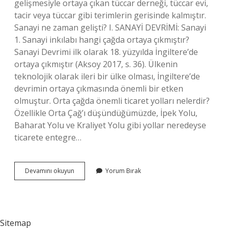
gelişmesiyle ortaya çıkan tüccar derneği, tüccar evi,
tacir veya tüccar gibi terimlerin gerisinde kalmıştır.
Sanayi ne zaman gelişti? I. SANAYİ DEVRİMİ: Sanayi
1. Sanayi inkılabı hangi çağda ortaya çıkmıştır?
Sanayi Devrimi ilk olarak 18. yüzyılda İngiltere’de
ortaya çıkmıştır (Aksoy 2017, s. 36). Ülkenin
teknolojik olarak ileri bir ülke olması, İngiltere’de
devrimin ortaya çıkmasında önemli bir etken
olmuştur. Orta çağda önemli ticaret yolları nelerdir?
Özellikle Orta Çağ’ı düşündüğümüzde, İpek Yolu,
Baharat Yolu ve Kraliyet Yolu gibi yollar neredeyse
ticarete entegre…
Sanayi
Devamını okuyun
Yorum Bırak
Ve
Ticaret
Hangi
Çağda
Gelişti
Sitemap