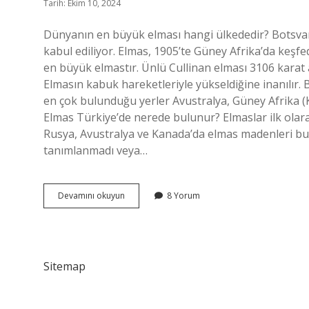
Tarih: Ekim 10, 2024
Dünyanın en büyük elması hangi ülkededir? Botsvan
kabul ediliyor. Elmas, 1905’te Güney Afrika’da keşf
en büyük elmastır. Ünlü Cullinan elması 3106 karat
Elmasın kabuk hareketleriyle yükseldiğine inanılır.
en çok bulunduğu yerler Avustralya, Güney Afrika (
Elmas Türkiye’de nerede bulunur? Elmaslar ilk olara
Rusya, Avustralya ve Kanada’da elmas madenleri bul
tanımlanmadı veya…
Dünyanın
Devamını okuyun
8 Yorum
En
Büyük
Elmas
Madeni
Nerede
Sitemap