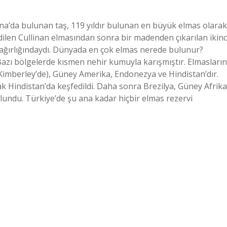
a’da bulunan taş, 119 yıldır bulunan en büyük elmas olarak
edilen Cullinan elmasından sonra bir madenden çıkarılan ikinc
 ağırlığındaydı. Dünyada en çok elmas nerede bulunur?
 Bazı bölgelerde kısmen nehir kumuyla karışmıştır. Elmasların
Kimberley’de), Güney Amerika, Endonezya ve Hindistan’dır.
k Hindistan’da keşfedildi. Daha sonra Brezilya, Güney Afrika
undu. Türkiye’de şu ana kadar hiçbir elmas rezervi