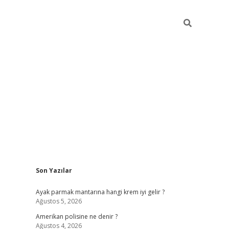
Sidebar
Son Yazılar
betexper güncel g
Ayak parmak mantarına hangi krem iyi gelir ?
Ağustos 5, 2026
Amerikan polisine ne denir ?
Ağustos 4, 2026