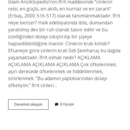
İslam Ansiklopedisi’nin İfrit maddesinde “cinlerin
reisi, en güçlü, en akıllı, en kurnaz ve en zararlı”
(Erbaş, 2000: 516-517) olarak tanımlanmaktadır. İfrit
neye benzer? Halk edebiyatında iblis, dumandan
yaratılmış dev bir ruh olarak tasvir edilir ve bu
özelliğinden dolayı sıkıştırılıp bir şişeye
hapsedilebildiğine inanılır. Cinlerin kralı kimdir?
Efsaneye göre cinlerin kralı Sidi Şemharuş bu dağda
yaşamaktadır. İfrit olmak nedir? AÇIKLAMA
AÇIKLAMA AÇIKLAMA AÇIKLAMA Çok öfkelenmek;
aşırı derecede öfkelenmek ve hiddetlenmek,
sinirlenmek. “Bu adamın yaptıklarından dolayı
öfkeliyim.” İfrit cinleri…
İFrit
Devamını okuyun
6 Yorum
Ne
Kadar
Güçlü