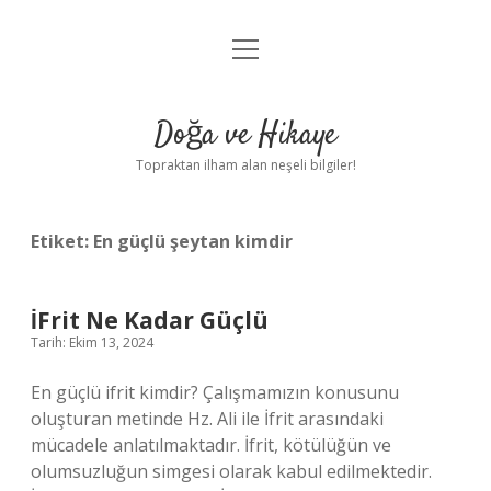
menüyü
Anasayfa
aç
Gizlilik Politikası
Doğa ve Hikaye
Yasal Uyarı
Topraktan ilham alan neşeli bilgiler!
Hakkımızda
Etiket:
En güçlü şeytan kimdir
İFrit Ne Kadar Güçlü
Tarih: Ekim 13, 2024
En güçlü ifrit kimdir? Çalışmamızın konusunu
oluşturan metinde Hz. Ali ile İfrit arasındaki
mücadele anlatılmaktadır. İfrit, kötülüğün ve
olumsuzluğun simgesi olarak kabul edilmektedir.