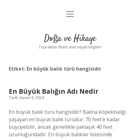
menüyü
Anasayfa
aç
Gizlilik Politikası
Doğa ve Hikaye
Yasal Uyarı
Topraktan ilham alan neşeli bilgiler!
Hakkımızda
Etiket:
En büyük balık türü hangisidir
En Büyük Balığın Adı Nedir
Tarih: Kasım 9, 2024
En büyük balık türü hangisidir? Balina köpekbalığı
yaşayan en büyük balık türüdür. 70 feet’e kadar
büyüyebilir, ancak genellikle yaklaşık 40 feet
uzunluğundadır. En büyük balıklar listesinde