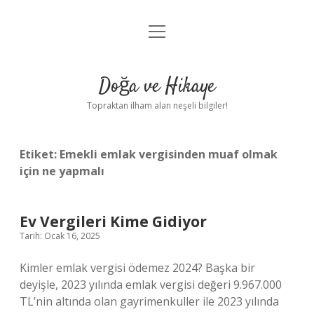
menüyü
Anasayfa
aç
Gizlilik Politikası
Doğa ve Hikaye
Yasal Uyarı
Topraktan ilham alan neşeli bilgiler!
Hakkımızda
Etiket:
Emekli emlak vergisinden muaf olmak
için ne yapmalı
Ev Vergileri Kime Gidiyor
Tarih: Ocak 16, 2025
Kimler emlak vergisi ödemez 2024? Başka bir
deyişle, 2023 yılında emlak vergisi değeri 9.967.000
TL’nin altında olan gayrimenkuller ile 2023 yılında