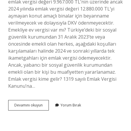
emlak vergisi değeri 9.967.000 TL’nin üzerinde ancak
2024 yılında emlak vergisi değeri 12.880.000 TL’yi
aşmayan konut amaçlı binalar için beyanname
verilmeyecek ve dolayısıyla DKV ödenmeyecektir.
Emekliye ev vergisi var mı? Türkiye’deki bir sosyal
güvenlik kurumundan 31 Aralık 2023’te veya
öncesinde emekli olan herkes, aşağıdaki koşulları
karşılamaları halinde 2024 ve sonraki yıllarda tek
ikametgahları için emlak vergisi ödemeyecektir.
Ancak, yabancı bir sosyal güvenlik kurumundan
emekli olan bir kişi bu muafiyetten yararlanamaz.
Emlak vergisi kime gelir? 1319 sayılı Emlak Vergisi
Kanunu’na…
Ev
Devamını okuyun
Yorum Bırak
Vergileri
Kime
Gidiyor