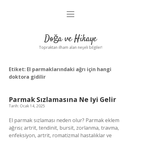
menüyü
Anasayfa
aç
Gizlilik Politikası
Doğa ve Hikaye
Yasal Uyarı
Topraktan ilham alan neşeli bilgiler!
Hakkımızda
Etiket:
El parmaklarındaki ağrı için hangi
doktora gidilir
Parmak Sızlamasına Ne Iyi Gelir
Tarih: Ocak 14, 2025
El parmak sızlaması neden olur? Parmak eklem
ağrısı; artrit, tendinit, bursit, zorlanma, travma,
enfeksiyon, artrit, romatizmal hastalıklar ve