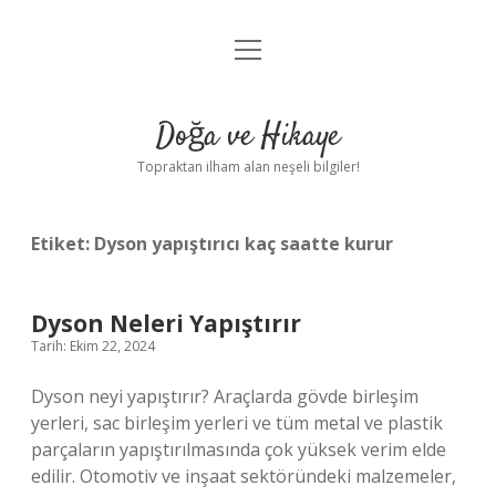
menüyü
Anasayfa
aç
Gizlilik Politikası
Doğa ve Hikaye
Yasal Uyarı
Topraktan ilham alan neşeli bilgiler!
Hakkımızda
Etiket:
Dyson yapıştırıcı kaç saatte kurur
Dyson Neleri Yapıştırır
Tarih: Ekim 22, 2024
Dyson neyi yapıştırır? Araçlarda gövde birleşim
yerleri, sac birleşim yerleri ve tüm metal ve plastik
parçaların yapıştırılmasında çok yüksek verim elde
edilir. Otomotiv ve inşaat sektöründeki malzemeler,