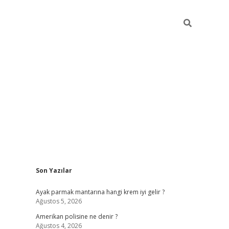
Sidebar
Son Yazılar
betexper güncel gi
Ayak parmak mantarına hangi krem iyi gelir ?
Ağustos 5, 2026
Amerikan polisine ne denir ?
Ağustos 4, 2026