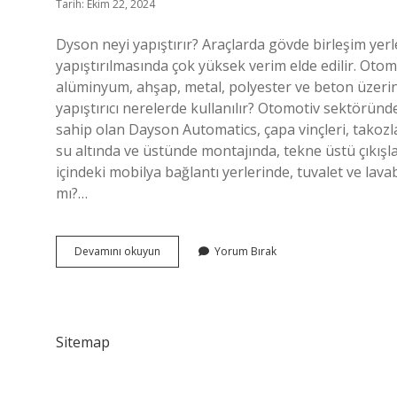
Tarih: Ekim 22, 2024
Dyson neyi yapıştırır? Araçlarda gövde birleşim yerle
yapıştırılmasında çok yüksek verim elde edilir. Oto
alüminyum, ahşap, metal, polyester ve beton üzerinde
yapıştırıcı nerelerde kullanılır? Otomotiv sektöründ
sahip olan Dayson Automatics, çapa vinçleri, takozl
su altında ve üstünde montajında, tekne üstü çıkışl
içindeki mobilya bağlantı yerlerinde, tuvalet ve lav
mı?…
Dyson
Devamını okuyun
Yorum Bırak
Neleri
Yapıştırır
Sitemap