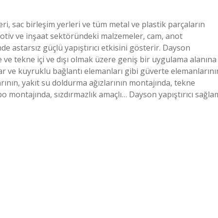
ri, sac birleşim yerleri ve tüm metal ve plastik parçaların
motiv ve inşaat sektöründeki malzemeler, cam, anot
 astarsız güçlü yapıştırıcı etkisini gösterir. Dayson
e ve tekne içi ve dışı olmak üzere geniş bir uygulama alanına
ar ve kuyruklu bağlantı elemanları gibi güverte elemanlarını
arının, yakıt su doldurma ağızlarının montajında, tekne
abo montajında, sızdırmazlık amaçlı… Dayson yapıştırıcı sağla