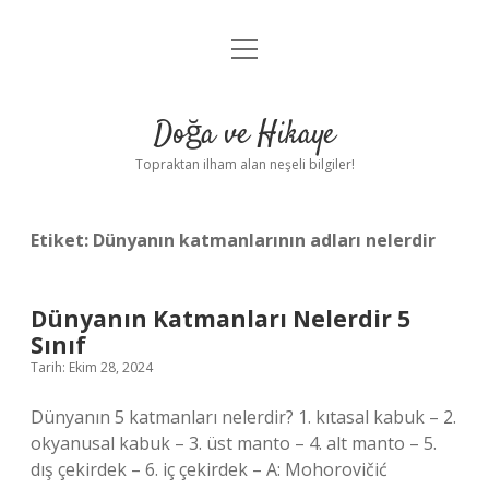
menüyü
Anasayfa
aç
Gizlilik Politikası
Doğa ve Hikaye
Yasal Uyarı
Topraktan ilham alan neşeli bilgiler!
Hakkımızda
Etiket:
Dünyanın katmanlarının adları nelerdir
Dünyanın Katmanları Nelerdir 5
Sınıf
Tarih: Ekim 28, 2024
Dünyanın 5 katmanları nelerdir? 1. kıtasal kabuk – 2.
okyanusal kabuk – 3. üst manto – 4. alt manto – 5.
dış çekirdek – 6. iç çekirdek – A: Mohorovičić