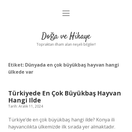
menüyü
Anasayfa
aç
Gizlilik Politikası
Doğa ve Hikaye
Yasal Uyarı
Topraktan ilham alan neşeli bilgiler!
Hakkımızda
Etiket:
Dünyada en çok büyükbaş hayvan hangi
ülkede var
Türkiyede En Çok Büyükbaş Hayvan
Hangi Ilde
Tarih: Aralık 11, 2024
Türkiye’de en çok büyükbaş hangi ilde? Konya ili
hayvancılıkta ülkemizde ilk sırada yer almaktadır.