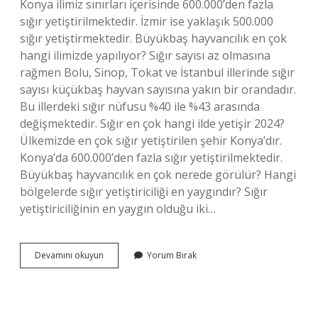
Konya ilimiz sınırları içerisinde 600.000’den fazla
sığır yetiştirilmektedir. İzmir ise yaklaşık 500.000
sığır yetiştirmektedir. Büyükbaş hayvancılık en çok
hangi ilimizde yapılıyor? Sığır sayısı az olmasına
rağmen Bolu, Sinop, Tokat ve İstanbul illerinde sığır
sayısı küçükbaş hayvan sayısına yakın bir orandadır.
Bu illerdeki sığır nüfusu %40 ile %43 arasında
değişmektedir. Sığır en çok hangi ilde yetişir 2024?
Ülkemizde en çok sığır yetiştirilen şehir Konya’dır.
Konya’da 600.000’den fazla sığır yetiştirilmektedir.
Büyükbaş hayvancılık en çok nerede görülür? Hangi
bölgelerde sığır yetiştiriciliği en yaygındır? Sığır
yetiştiriciliğinin en yaygın olduğu iki…
Türkiyede
Devamını okuyun
Yorum Bırak
En
Çok
Büyükbaş
Hayvan