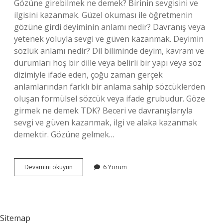
Gözüne girebilmek ne demek? Birinin sevgisini ve
ilgisini kazanmak. Güzel okuması ile öğretmenin
gözüne girdi deyiminin anlamı nedir? Davranış veya
yetenek yoluyla sevgi ve güven kazanmak. Deyimin
sözlük anlamı nedir? Dil biliminde deyim, kavram ve
durumları hoş bir dille veya belirli bir yapı veya söz
dizimiyle ifade eden, çoğu zaman gerçek
anlamlarından farklı bir anlama sahip sözcüklerden
oluşan formülsel sözcük veya ifade grubudur. Göze
girmek ne demek TDK? Beceri ve davranışlarıyla
sevgi ve güven kazanmak, ilgi ve alaka kazanmak
demektir. Gözüne gelmek…
Güzel
Devamını okuyun
6 Yorum
Okuması
Ile
Öğretmenin
Gözüne
Girdi
Sitemap
Ne