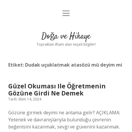
menüyü
Anasayfa
aç
Gizlilik Politikası
Doğa ve Hikaye
Yasal Uyarı
Topraktan ilham alan neşeli bilgiler!
Hakkımızda
Etiket:
Dudak uçuklatmak atasözü mü deyim mi
Güzel Okuması Ile Öğretmenin
Gözüne Girdi Ne Demek
Tarih: Ekim 14, 2024
Gözüne girmek deyimi ne anlama gelir? AÇIKLAMA:
Yetenek ve davranışlarıyla bulunduğu çevrenin
beğenisini kazanmak, sevgi ve güvenini kazanmak.