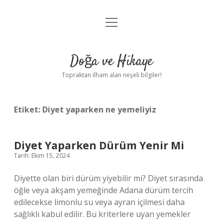
menüyü
Anasayfa
aç
Gizlilik Politikası
Doğa ve Hikaye
Yasal Uyarı
Topraktan ilham alan neşeli bilgiler!
Hakkımızda
Etiket:
Diyet yaparken ne yemeliyiz
Diyet Yaparken Dürüm Yenir Mi
Tarih: Ekim 15, 2024
Diyette olan biri dürüm yiyebilir mi? Diyet sırasında
öğle veya akşam yemeğinde Adana dürüm tercih
edilecekse limonlu su veya ayran içilmesi daha
sağlıklı kabul edilir. Bu kriterlere uyan yemekler