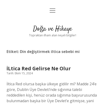
menüyü
Anasayfa
aç
Gizlilik Politikası
Doğa ve Hikaye
Yasal Uyarı
Topraktan ilham alan neşeli bilgiler!
Hakkımızda
Etiket:
Din değiştirmek iltica sebebi mi
İLtica Red Gelirse Ne Olur
Tarih: Ekim 15, 2024
İltica Red olursa başka ülkeye gidilir mi? Madde 24’e
göre, Dublin Üye Devleti’nde sığınma talebi
reddedilen kişi, henüz orada sığınma başvurusunda
bulunmadan başka bir Üye Devlet’e gitmişse, yani