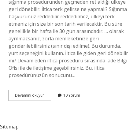
sığınma prosedüründen geçmeden ret aldığı ülkeye
geri dönebilir. İltica terk gelirse ne yapmalı? Sığınma
başvurunuz reddedilir reddedilmez, ülkeyi terk
etmeniz için size bir son tarih verilecektir. Bu süre
genellikle bir hafta ile 30 gün arasındadır. … olarak
ayrılmazsanız, zorla memleketinize geri
gönderilebilirsiniz (sınır dışı edilme). Bu durumda,
yurt seçeneğini kullanın. İltica ile giden geri dönebilir
mi? Devam eden iltica prosedürü sırasında İade Bilgi
Ofisi ile de iletişime geçebilirsiniz. Bu, iltica
prosedürünüzün sonucunu…
İLtica
Devamını okuyun
10 Yorum
Red
Gelirse
Ne
Olur
Sitemap