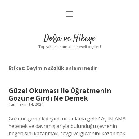
menüyü
Anasayfa
aç
Gizlilik Politikası
Doğa ve Hikaye
Yasal Uyarı
Topraktan ilham alan neşeli bilgiler!
Hakkımızda
Etiket:
Deyimin sözlük anlamı nedir
Güzel Okuması Ile Öğretmenin
Gözüne Girdi Ne Demek
Tarih: Ekim 14, 2024
Gözüne girmek deyimi ne anlama gelir? AÇIKLAMA:
Yetenek ve davranışlarıyla bulunduğu çevrenin
beğenisini kazanmak, sevgi ve güvenini kazanmak.