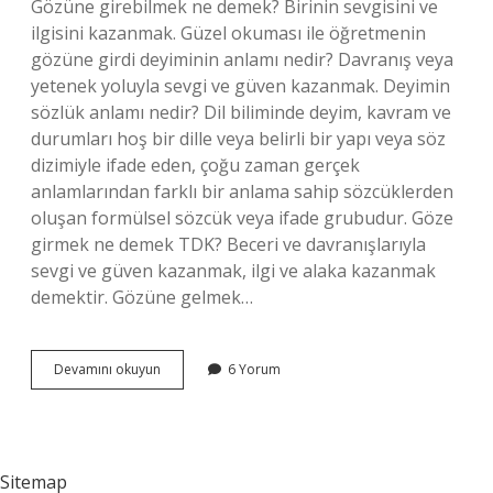
Gözüne girebilmek ne demek? Birinin sevgisini ve
ilgisini kazanmak. Güzel okuması ile öğretmenin
gözüne girdi deyiminin anlamı nedir? Davranış veya
yetenek yoluyla sevgi ve güven kazanmak. Deyimin
sözlük anlamı nedir? Dil biliminde deyim, kavram ve
durumları hoş bir dille veya belirli bir yapı veya söz
dizimiyle ifade eden, çoğu zaman gerçek
anlamlarından farklı bir anlama sahip sözcüklerden
oluşan formülsel sözcük veya ifade grubudur. Göze
girmek ne demek TDK? Beceri ve davranışlarıyla
sevgi ve güven kazanmak, ilgi ve alaka kazanmak
demektir. Gözüne gelmek…
Güzel
Devamını okuyun
6 Yorum
Okuması
Ile
Öğretmenin
Gözüne
Girdi
Sitemap
Ne