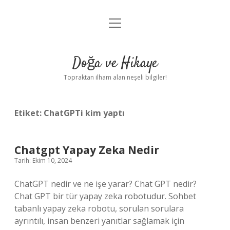
menüyü
Anasayfa
aç
Gizlilik Politikası
Doğa ve Hikaye
Yasal Uyarı
Topraktan ilham alan neşeli bilgiler!
Hakkımızda
Etiket:
ChatGPTi kim yaptı
Chatgpt Yapay Zeka Nedir
Tarih: Ekim 10, 2024
ChatGPT nedir ve ne işe yarar? Chat GPT nedir?
Chat GPT bir tür yapay zeka robotudur. Sohbet
tabanlı yapay zeka robotu, sorulan sorulara
ayrıntılı, insan benzeri yanıtlar sağlamak için