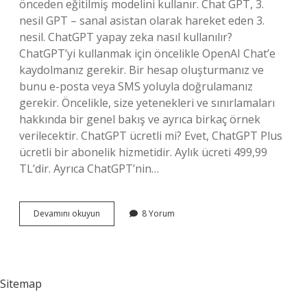
önceden eğitilmiş modelini kullanır. Chat GPT, 3.
nesil GPT – sanal asistan olarak hareket eden 3.
nesil. ChatGPT yapay zeka nasıl kullanılır?
ChatGPT’yi kullanmak için öncelikle OpenAI Chat’e
kaydolmanız gerekir. Bir hesap oluşturmanız ve
bunu e-posta veya SMS yoluyla doğrulamanız
gerekir. Öncelikle, size yetenekleri ve sınırlamaları
hakkında bir genel bakış ve ayrıca birkaç örnek
verilecektir. ChatGPT ücretli mi? Evet, ChatGPT Plus
ücretli bir abonelik hizmetidir. Aylık ücreti 499,99
TL’dir. Ayrıca ChatGPT’nin…
Chatgpt
Devamını okuyun
8 Yorum
Yapay
Zeka
Nedir
Sitemap