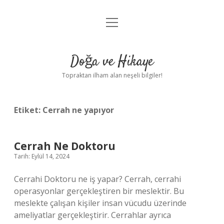
menüyü
Anasayfa
aç
Gizlilik Politikası
Doğa ve Hikaye
Yasal Uyarı
Topraktan ilham alan neşeli bilgiler!
Hakkımızda
Etiket:
Cerrah ne yapıyor
Cerrah Ne Doktoru
Tarih: Eylül 14, 2024
Cerrahi Doktoru ne iş yapar? Cerrah, cerrahi
operasyonlar gerçekleştiren bir meslektir. Bu
meslekte çalışan kişiler insan vücudu üzerinde
ameliyatlar gerçekleştirir. Cerrahlar ayrıca