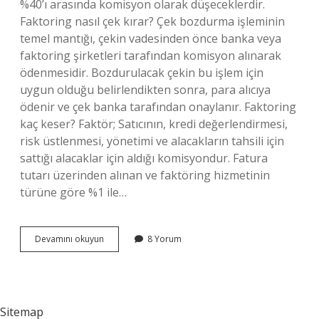
%40’ı arasında komisyon olarak düşeceklerdir.
Faktoring nasıl çek kırar? Çek bozdurma işleminin
temel mantığı, çekin vadesinden önce banka veya
faktoring şirketleri tarafından komisyon alınarak
ödenmesidir. Bozdurulacak çekin bu işlem için
uygun olduğu belirlendikten sonra, para alıcıya
ödenir ve çek banka tarafından onaylanır. Faktoring
kaç keser? Faktör; Satıcının, kredi değerlendirmesi,
risk üstlenmesi, yönetimi ve alacakların tahsili için
sattığı alacaklar için aldığı komisyondur. Fatura
tutarı üzerinden alınan ve faktöring hizmetinin
türüne göre %1 ile…
Faktoring
Devamını okuyun
8 Yorum
Çek
Kırma
Yüzde
Kaçtır
Sitemap