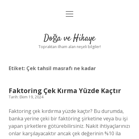
menüyü
Anasayfa
aç
Gizlilik Politikası
Doğa ve Hikaye
Yasal Uyarı
Topraktan ilham alan neşeli bilgiler!
Hakkımızda
Etiket:
Çek tahsil masrafı ne kadar
Faktoring Çek Kırma Yüzde Kaçtır
Tarih: Ekim 19, 2024
Faktoring çek kırdırma yüzde kaçtır? Bu durumda,
banka yerine çeki bir faktöring şirketine veya bu işi
yapan şirketlere götürebilirsiniz. Nakit ihtiyaçlarınızı
onlar karşılayacaktır ancak çek değerinin %10 ila