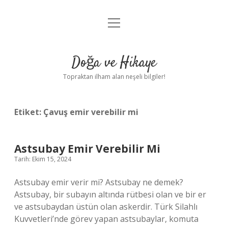
menüyü
Anasayfa
aç
Gizlilik Politikası
Doğa ve Hikaye
Yasal Uyarı
Topraktan ilham alan neşeli bilgiler!
Hakkımızda
Etiket:
Çavuş emir verebilir mi
Astsubay Emir Verebilir Mi
Tarih: Ekim 15, 2024
Astsubay emir verir mi? Astsubay ne demek?
Astsubay, bir subayın altında rütbesi olan ve bir er
ve astsubaydan üstün olan askerdir. Türk Silahlı
Kuvvetleri’nde görev yapan astsubaylar, komuta