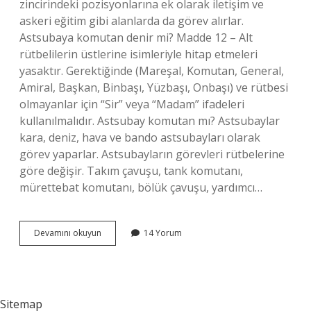
zincirindeki pozisyonlarına ek olarak iletişim ve
askeri eğitim gibi alanlarda da görev alırlar.
Astsubaya komutan denir mi? Madde 12 – Alt
rütbelilerin üstlerine isimleriyle hitap etmeleri
yasaktır. Gerektiğinde (Mareşal, Komutan, General,
Amiral, Başkan, Binbaşı, Yüzbaşı, Onbaşı) ve rütbesi
olmayanlar için “Sir” veya “Madam” ifadeleri
kullanılmalıdır. Astsubay komutan mı? Astsubaylar
kara, deniz, hava ve bando astsubayları olarak
görev yaparlar. Astsubayların görevleri rütbelerine
göre değişir. Takım çavuşu, tank komutanı,
mürettebat komutanı, bölük çavuşu, yardımcı…
Astsubay
Devamını okuyun
14 Yorum
Emir
Verebilir
Mi
Sitemap