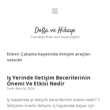
menüyü
Anasayfa
aç
Gizlilik Politikası
Doğa ve Hikaye
Yasal Uyarı
Topraktan ilham alan neşeli bilgiler!
Hakkımızda
Etiket:
Çalışma hayatında iletişim araçları
nelerdir
Iş Yerinde Iletişim Becerilerinin
Önemi Ve Etkisi Nedir
Tarih: Ekim 26, 2024
İş hayatında iyi iletişim becerilerinin önemi nedir? 1.
İletişimin önemi: İletişim, iş hayatında başarı için