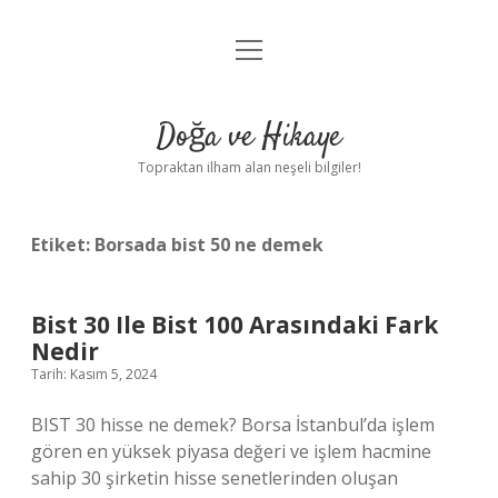
menüyü
Anasayfa
aç
Gizlilik Politikası
Doğa ve Hikaye
Yasal Uyarı
Topraktan ilham alan neşeli bilgiler!
Hakkımızda
Etiket:
Borsada bist 50 ne demek
Bist 30 Ile Bist 100 Arasındaki Fark
Nedir
Tarih: Kasım 5, 2024
BIST 30 hisse ne demek? Borsa İstanbul’da işlem
gören en yüksek piyasa değeri ve işlem hacmine
sahip 30 şirketin hisse senetlerinden oluşan