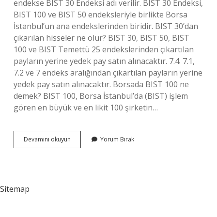
endekse BIST 30 Endeksi adı verilir. BIST 30 Endeksi,
BIST 100 ve BIST 50 endeksleriyle birlikte Borsa
İstanbul’un ana endekslerinden biridir. BIST 30’dan
çıkarılan hisseler ne olur? BIST 30, BIST 50, BIST
100 ve BIST Temettü 25 endekslerinden çıkartılan
payların yerine yedek pay satın alınacaktır. 7.4. 7.1,
7.2 ve 7 endeks aralığından çıkartılan payların yerine
yedek pay satın alınacaktır. Borsada BIST 100 ne
demek? BIST 100, Borsa İstanbul’da (BIST) işlem
gören en büyük ve en likit 100 şirketin…
Bist
Devamını okuyun
Yorum Bırak
30
Ile
Bist
100
Arasındaki
Sitemap
Fark
Nedir