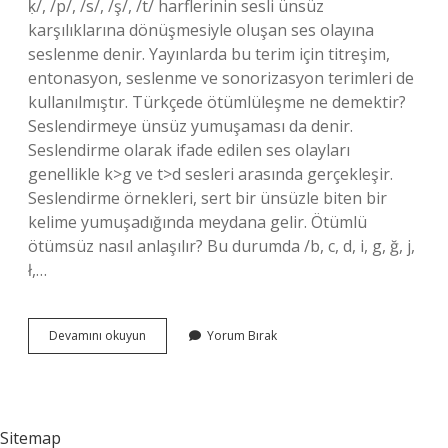
ḳ/, /p/, /s/, /ş/, /t/ harflerinin sesli ünsüz
karşılıklarına dönüşmesiyle oluşan ses olayına
seslenme denir. Yayınlarda bu terim için titreşim,
entonasyon, seslenme ve sonorizasyon terimleri de
kullanılmıştır. Türkçede ötümlüleşme ne demektir?
Seslendirmeye ünsüz yumuşaması da denir.
Seslendirme olarak ifade edilen ses olayları
genellikle k>g ve t>d sesleri arasında gerçekleşir.
Seslendirme örnekleri, sert bir ünsüzle biten bir
kelime yumuşadığında meydana gelir. Ötümlü
ötümsüz nasıl anlaşılır? Bu durumda /b, c, d, i, g, ğ, j,
ł,…
Ötümlüleşme
Devamını okuyun
Yorum Bırak
Ne
Demektir
Sitemap