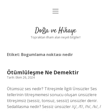
menüyü
Anasayfa
aç
Gizlilik Politikası
Doğa ve Hikaye
Yasal Uyarı
Topraktan ilham alan neşeli bilgiler!
Hakkımızda
Etiket:
Bogumlama noktası nedir
Ötümlüleşme Ne Demektir
Tarih: Ekim 26, 2024
Ötümsüz ses nedir? Titreşimle İlgili Ünsüzler Ses
tellerinin titreşmemesi sonucu oluşan ünsüzlere
titreşimsiz (sessiz, tonsuz, sessiz) ünsüzler denir.
Sedalilasma nedir? Sessiz ünsüzler /ç/, /f/, /h/, /k/, /