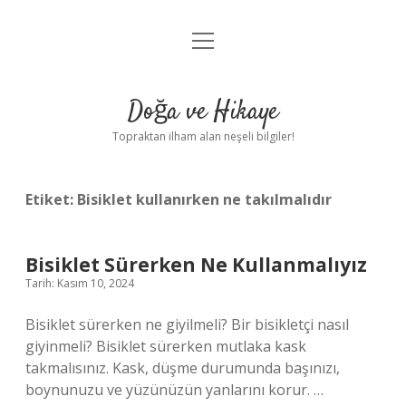
menüyü
Anasayfa
aç
Gizlilik Politikası
Doğa ve Hikaye
Yasal Uyarı
Topraktan ilham alan neşeli bilgiler!
Hakkımızda
Etiket:
Bisiklet kullanırken ne takılmalıdır
Bisiklet Sürerken Ne Kullanmalıyız
Tarih: Kasım 10, 2024
Bisiklet sürerken ne giyilmeli? Bir bisikletçi nasıl
giyinmeli? Bisiklet sürerken mutlaka kask
takmalısınız. Kask, düşme durumunda başınızı,
boynunuzu ve yüzünüzün yanlarını korur. …