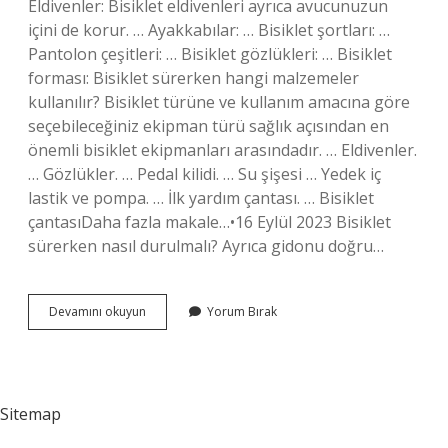
Eldivenler: Bisiklet eldivenleri ayrıca avucunuzun
içini de korur. … Ayakkabılar: … Bisiklet şortları: …
Pantolon çeşitleri: … Bisiklet gözlükleri: … Bisiklet
forması: Bisiklet sürerken hangi malzemeler
kullanılır? Bisiklet türüne ve kullanım amacına göre
seçebileceğiniz ekipman türü sağlık açısından en
önemli bisiklet ekipmanları arasındadır. … Eldivenler.
… Gözlükler. … Pedal kilidi. … Su şişesi … Yedek iç
lastik ve pompa. … İlk yardım çantası. … Bisiklet
çantasıDaha fazla makale…•16 Eylül 2023 Bisiklet
sürerken nasıl durulmalı? Ayrıca gidonu doğru…
Bisiklet
Devamını okuyun
Yorum Bırak
Sürerken
Ne
Kullanmalıyız
Sitemap