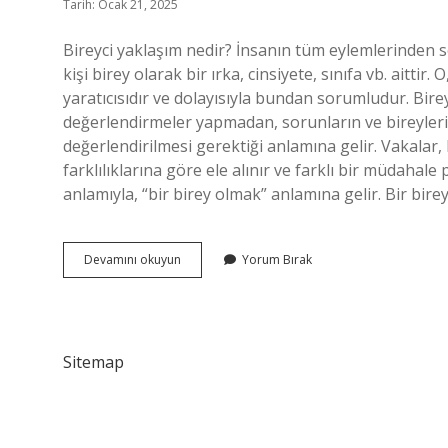
Tarih: Ocak 21, 2025
Bireyci yaklaşım nedir? İnsanın tüm eylemlerinden so
kişi birey olarak bir ırka, cinsiyete, sınıfa vb. aittir
yaratıcısıdır ve dolayısıyla bundan sorumludur. Bireys
değerlendirmeler yapmadan, sorunların ve bireyleri
değerlendirilmesi gerektiği anlamına gelir. Vakalar, h
farklılıklarına göre ele alınır ve farklı bir müdahale 
anlamıyla, “bir birey olmak” anlamına gelir. Bir bi
Bireycilik
Devamını okuyun
Yorum Bırak
Neyi
Savunur
Sitemap