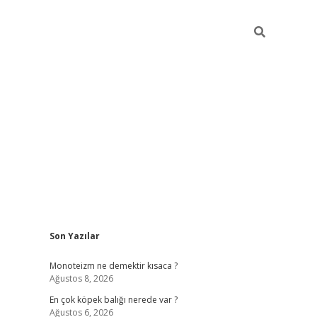
Sidebar
Son Yazılar
betexper güncel gi
Monoteizm ne demektir kısaca ?
Ağustos 8, 2026
En çok köpek balığı nerede var ?
Ağustos 6, 2026