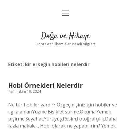
menüyü
Anasayfa
aç
Gizlilik Politikası
Doğa ve Hikaye
Yasal Uyarı
Topraktan ilham alan neşeli bilgiler!
Hakkımızda
Etiket:
Bir erkeğin hobileri nelerdir
Hobi Örnekleri Nelerdir
Tarih: Ekim 19, 2024
Ne tür hobiler vardır? Özgeçmişiniz için hobiler ve
ilgi alanlarıYüzme.Bisiklet sürme.Okuma.Yemek
pişirme.Seyahat.Yürüyüş.Resim.Fotoğrafçılık.Daha
fazla makale… Hobi olarak ne yapabilirim? Yemek