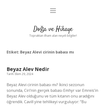
menüyü
Anasayfa
aç
Gizlilik Politikası
Doğa ve Hikaye
Yasal Uyarı
Topraktan ilham alan neşeli bilgiler!
Hakkımızda
Etiket:
Beyaz Alevi cirinin babası mı
Beyaz Alev Nedir
Tarih: Ekim 29, 2024
Beyaz Alevi cirinin babası mı? İkinci sezonun
sonunda, Ciri’nin gerçek babası Emhyr var Emreis’in
Beyaz Alev olduğunu ve tüm kıtanın onu aradığını
öğrendik. Cavill yine tehlikeyi vurguluyor: “Bu