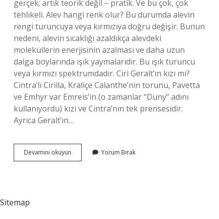
gerçek; artık teorik değil – pratik. Ve bu çok, çok
tehlikeli. Alev hangi renk olur? Bu durumda alevin
rengi turuncuya veya kırmızıya doğru değişir. Bunun
nedeni, alevin sıcaklığı azaldıkça alevdeki
moleküllerin enerjisinin azalması ve daha uzun
dalga boylarında ışık yaymalarıdır. Bu ışık turuncu
veya kırmızı spektrumdadır. Ciri Geralt’ın kızı mı?
Cintra’lı Cirilla, Kraliçe Calanthe’nin torunu, Pavetta
ve Emhyr var Emreis’in (o zamanlar “Duny” adını
kullanıyordu) kızı ve Cintra’nın tek prensesidir.
Ayrıca Geralt’ın…
Beyaz
Devamını okuyun
Yorum Bırak
Alev
Nedir
Sitemap