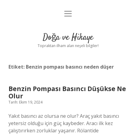
menüyü
Anasayfa
aç
Gizlilik Politikası
Doğa ve Hikaye
Yasal Uyarı
Topraktan ilham alan neşeli bilgiler!
Hakkımızda
Etiket:
Benzin pompası basıncı neden düşer
Benzin Pompası Basıncı Düşükse Ne
Olur
Tarih: Ekim 19, 2024
Yakıt basıncı az olursa ne olur? Araç yakıt basıncı
yetersiz olduğu için güç kaybeder. Aracı ilk kez
çalıştırırken zorluklar yaşanır. Rölantide