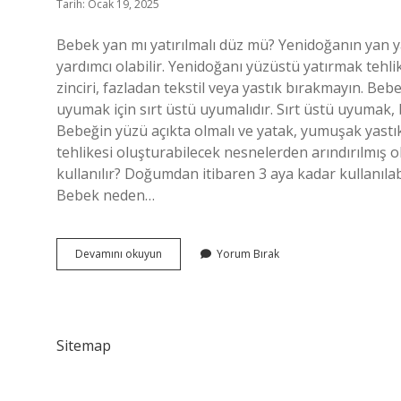
Tarih: Ocak 19, 2025
Bebek yan mı yatırılmalı düz mü? Yenidoğanın yan ya
yardımcı olabilir. Yenidoğanı yüzüstü yatırmak tehl
zinciri, fazladan tekstil veya yastık bırakmayın. Beb
uyumak için sırt üstü uyumalıdır. Sırt üstü uyumak,
Bebeğin yüzü açıkta olmalı ve yatak, yumuşak yastı
tehlikesi oluşturabilecek nesnelerden arındırılmış 
kullanılır? Doğumdan itibaren 3 aya kadar kullanılabil
Bebek neden…
Bebek
Devamını okuyun
Yorum Bırak
Neden
Yan
Yatırılmaz
Sitemap