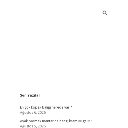
Sidebar
Son Yazılar
betexper güncel gi
En çok köpek balığı nerede var ?
Ağustos 6, 2026
Ayak parmak mantarına hangi krem iyi gelir ?
Ağustos 5, 2026