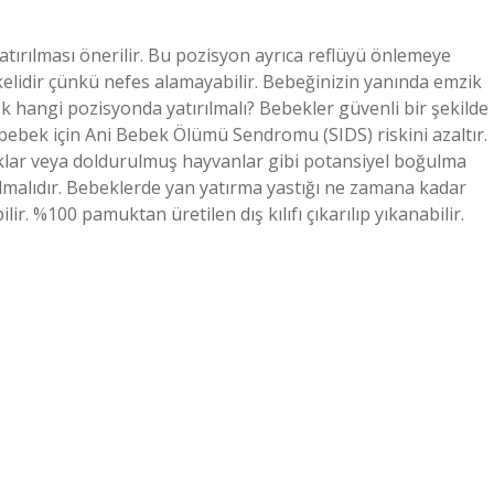
tırılması önerilir. Bu pozisyon ayrıca reflüyü önlemeye
ikelidir çünkü nefes alamayabilir. Bebeğinizin yanında emzik
ek hangi pozisyonda yatırılmalı? Bebekler güvenli bir şekilde
 bebek için Ani Bebek Ölümü Sendromu (SIDS) riskini azaltır.
klar veya doldurulmuş hayvanlar gibi potansiyel boğulma
olmalıdır. Bebeklerde yan yatırma yastığı ne zamana kadar
ir. %100 pamuktan üretilen dış kılıfı çıkarılıp yıkanabilir.