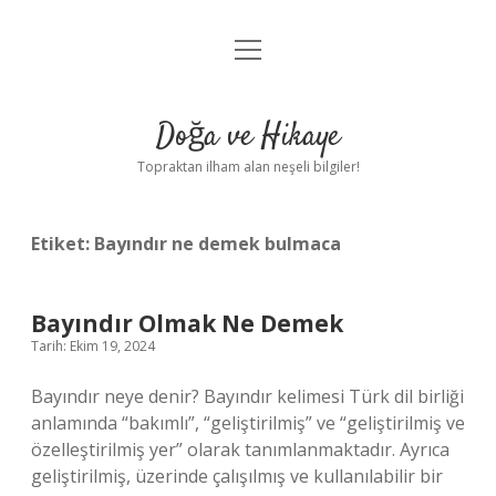
menüyü
Anasayfa
aç
Gizlilik Politikası
Doğa ve Hikaye
Yasal Uyarı
Topraktan ilham alan neşeli bilgiler!
Hakkımızda
Etiket:
Bayındır ne demek bulmaca
Bayındır Olmak Ne Demek
Tarih: Ekim 19, 2024
Bayındır neye denir? Bayındır kelimesi Türk dil birliği
anlamında “bakımlı”, “geliştirilmiş” ve “geliştirilmiş ve
özelleştirilmiş yer” olarak tanımlanmaktadır. Ayrıca
geliştirilmiş, üzerinde çalışılmış ve kullanılabilir bir