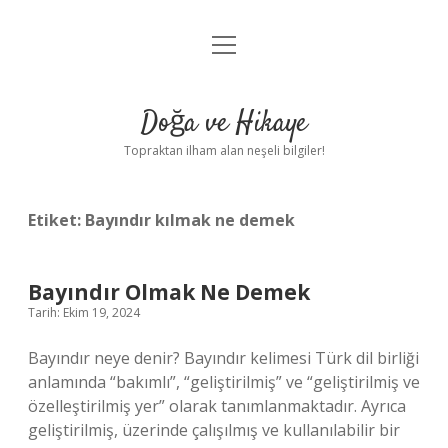
menüyü
Anasayfa
aç
Gizlilik Politikası
Doğa ve Hikaye
Yasal Uyarı
Topraktan ilham alan neşeli bilgiler!
Hakkımızda
Etiket:
Bayındır kılmak ne demek
Bayındır Olmak Ne Demek
Tarih: Ekim 19, 2024
Bayındır neye denir? Bayındır kelimesi Türk dil birliği
anlamında “bakımlı”, “geliştirilmiş” ve “geliştirilmiş ve
özelleştirilmiş yer” olarak tanımlanmaktadır. Ayrıca
geliştirilmiş, üzerinde çalışılmış ve kullanılabilir bir