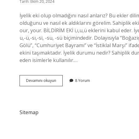
Tarih: Ekim 20, 2024
İyelik eki olup olmadığını nasıl anlarız? Bu ekler dilim
olduğunu ve nasıl ek aldıklarını görelim. Sahiplik eki a
our, your. BİLDİRİM EKİ i,ı,u,ü eklerini kabul eder. İyel
u,-ü,-sı,-si, -su, -sü biçimindedir. Dolayısıyla “Boğ
Gölü”, “Cumhuriyet Bayramı” ve “İstiklal Marşı” ifadel
ekini taşımaktadır. İyelik durumu nedir? Sahiplik dur
eden isimlerle kullanılır.…
İYelik
Devamını okuyun
8 Yorum
Durum
Ve
Bildirme
Ekleri
Nelerdir
Sitemap