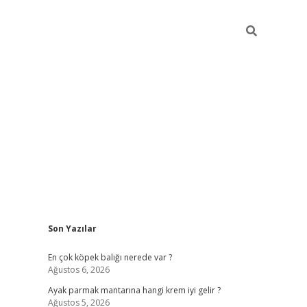
Sidebar
Son Yazılar
betexper güncel g
En çok köpek balığı nerede var ?
Ağustos 6, 2026
Ayak parmak mantarına hangi krem iyi gelir ?
Ağustos 5, 2026