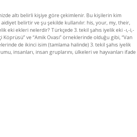
izde altı belirli kişiye göre çekimlenir. Bu kişilerin kim
idiyet belirtir ve şu şekilde kullanılır: his, your, my, their,
ik eki ekleri nelerdir? Türkçede 3. tekil şahıs iyelik eki -ı,-i,-
aziçi Köprüsü” ve “Amik Ovası” örneklerinde olduğu gibi, “Van
erinde de ikinci isim (tamlama halinde) 3. tekil şahıs iyelik
umu, insanları, insan gruplarını, ülkeleri ve hayvanları ifade