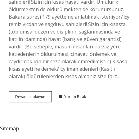
sahipleri! Sizin için kısas hayatı vardır. Umulur ki,
öldürmekten de öldürülmekten de korunursunuz.
Bakara suresi 179 ayette ne anlatılmak isteniyor? Ey
temiz vicdan ve sağduyu sahipleri! Sizin için kısasta
(toplumsal düzen ve disiplinin sağlanmasında ve
katilin idamında) hayat (barış ve güven garantisi)
vardır. (Bu sebeple, masum insanları haksız yere
katledenlerin öldürülmesi, cinayeti önlemek ve
caydırmak için bir ceza olarak emredilmiştir.) Kısasa
kısas ayeti ne demek? Ey iman edenler! (Kasıtlı
olarak) öldürülenlerden kısas almanız size farz…
Kısasta
Devamını okuyun
Yorum Bırak
Hayat
Vardır
Ne
Demek
Sitemap