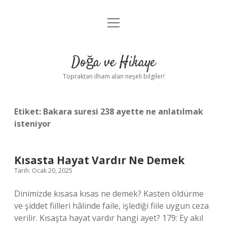
menüyü
Anasayfa
aç
Gizlilik Politikası
Doğa ve Hikaye
Yasal Uyarı
Topraktan ilham alan neşeli bilgiler!
Hakkımızda
Etiket:
Bakara suresi 238 ayette ne anlatılmak
isteniyor
Kısasta Hayat Vardır Ne Demek
Tarih: Ocak 20, 2025
Dinimizde kısasa kısas ne demek? Kasten öldürme
ve şiddet fiilleri hâlinde faile, işlediği fiile uygun ceza
verilir. Kısaşta hayat vardır hangi ayet? 179: Ey akıl