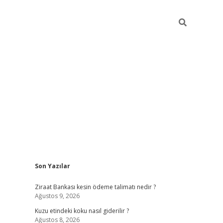
Sidebar
Son Yazılar
betexper güncel gi
Ziraat Bankası kesin ödeme talimatı nedir ?
Ağustos 9, 2026
Kuzu etindeki koku nasıl giderilir ?
Ağustos 8, 2026