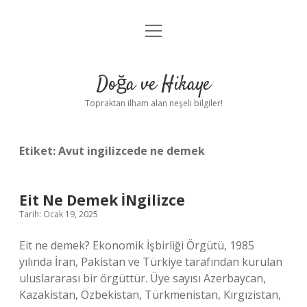
menüyü
Anasayfa
aç
Gizlilik Politikası
Doğa ve Hikaye
Yasal Uyarı
Topraktan ilham alan neşeli bilgiler!
Hakkımızda
Etiket:
Avut ingilizcede ne demek
Eit Ne Demek İNgilizce
Tarih: Ocak 19, 2025
Eit ne demek? Ekonomik İşbirliği Örgütü, 1985
yılında İran, Pakistan ve Türkiye tarafından kurulan
uluslararası bir örgüttür. Üye sayısı Azerbaycan,
Kazakistan, Özbekistan, Türkmenistan, Kırgızistan,