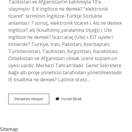
Tacikistan ve Afganistan’ın katılımıyla 10’a
ulaşmıştır. E it ingilizce ne demek? “elektronik
ticaret” teriminin İngilizce-Türkçe Sözlükte
anlamları: 7 sonuç, elektronik ticaret i. Ais ne demek
ingilizce? ais (kısaltılmış yaralanma ölçeği) i. Ute
ingilizce ne demek? ticari araç (Ute) i. EİT üyeleri
kimlerdir? Türkiye, İran, Pakistan, Azerbaycan,
Türkmenistan, Tacikistan, Kırgızistan, Kazakistan,
Özbekistan ve Afganistan olmak üzere toplam on
üyesi vardır. Merkezi Tahran’dadır. Genel Sekretere
bağlı altı proje yöneticisi tarafından yönetilmektedir.
IE kısaltma ne demek? Latince id est…
Eit
Devamını okuyun
Yorum Bırak
Ne
Demek
İNgilizce
Sitemap