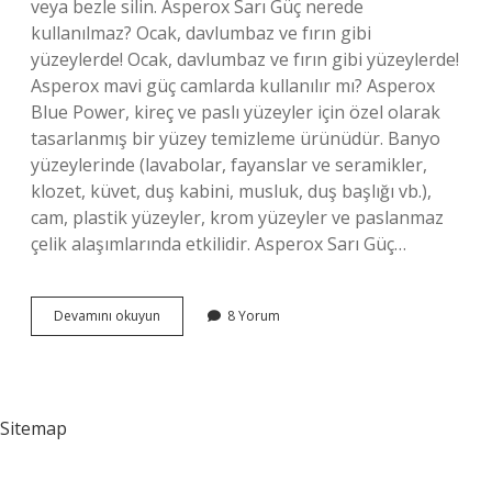
veya bezle silin. Asperox Sarı Güç nerede
kullanılmaz? Ocak, davlumbaz ve fırın gibi
yüzeylerde! Ocak, davlumbaz ve fırın gibi yüzeylerde!
Asperox mavi güç camlarda kullanılır mı? Asperox
Blue Power, kireç ve paslı yüzeyler için özel olarak
tasarlanmış bir yüzey temizleme ürünüdür. Banyo
yüzeylerinde (lavabolar, fayanslar ve seramikler,
klozet, küvet, duş kabini, musluk, duş başlığı vb.),
cam, plastik yüzeyler, krom yüzeyler ve paslanmaz
çelik alaşımlarında etkilidir. Asperox Sarı Güç…
Asperox
Devamını okuyun
8 Yorum
Sarı
Güç
Ile
Cam
Silinir
Sitemap
Mi