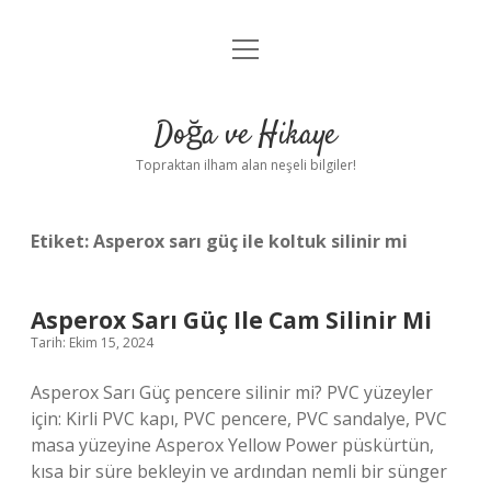
menüyü
Anasayfa
aç
Gizlilik Politikası
Doğa ve Hikaye
Yasal Uyarı
Topraktan ilham alan neşeli bilgiler!
Hakkımızda
Etiket:
Asperox sarı güç ile koltuk silinir mi
Asperox Sarı Güç Ile Cam Silinir Mi
Tarih: Ekim 15, 2024
Asperox Sarı Güç pencere silinir mi? PVC yüzeyler
için: Kirli PVC kapı, PVC pencere, PVC sandalye, PVC
masa yüzeyine Asperox Yellow Power püskürtün,
kısa bir süre bekleyin ve ardından nemli bir sünger