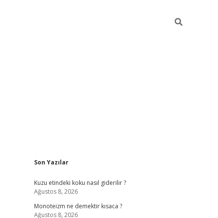
Sidebar
Son Yazılar
betexper güncel gi
Kuzu etindeki koku nasıl giderilir ?
Ağustos 8, 2026
Monoteizm ne demektir kısaca ?
Ağustos 8, 2026