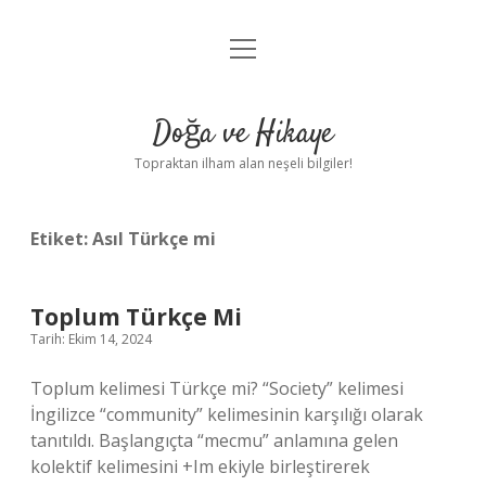
menüyü
Anasayfa
aç
Gizlilik Politikası
Doğa ve Hikaye
Yasal Uyarı
Topraktan ilham alan neşeli bilgiler!
Hakkımızda
Etiket:
Asıl Türkçe mi
Toplum Türkçe Mi
Tarih: Ekim 14, 2024
Toplum kelimesi Türkçe mi? “Society” kelimesi
İngilizce “community” kelimesinin karşılığı olarak
tanıtıldı. Başlangıçta “mecmu” anlamına gelen
kolektif kelimesini +Im ekiyle birleştirerek