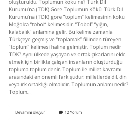
oluşturuldu. Toplumun kökü ne? Türk Dil
Kurumu’na (TDK) Göre Toplumun Kökü: Türk Dil
Kurumu’na (TDK) göre “toplum” kelimesinin kökü
Moğolca “tobol” kelimesidir. “Tobol” “yığın,
kalabalık” anlamına gelir. Bu kelime zamanla
Türkçeye geçmiş ve “toplamak” fiilinden türeyen
“toplum” kelimesi haline gelmiştir. Toplum nedir
TDK? Aynı ülkede yaşayan ve ortak çıkarlarını elde
etmek için birlikte çalışan insanların oluşturduğu
topluma toplum denir. Toplum ile millet kavramı
arasındaki en önemli fark şudur: milletlerde dil, din
veya ırk ortaklığı olmalıdır. Toplumun anlamı nedir?
Toplum…
Toplum
Devamını okuyun
12 Yorum
Türkçe
Mi