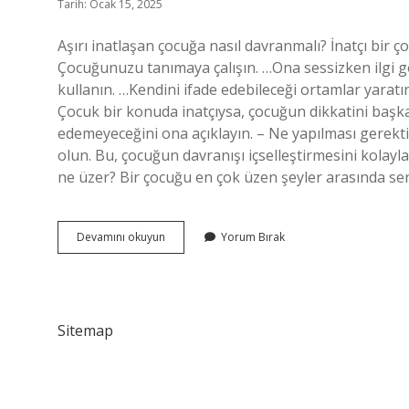
Tarih: Ocak 15, 2025
Aşırı inatlaşan çocuğa nasıl davranmalı? İnatçı bir ço
Çocuğunuzu tanımaya çalışın. …Ona sessizken ilgi göste
kullanın. …Kendini ifade edebileceği ortamlar yaratı
Çocuk bir konuda inatçıysa, çocuğun dikkatini başka 
edemeyeceğini ona açıklayın. – Ne yapılması gerektiği
olun. Bu, çocuğun davranışı içselleştirmesini kolay
ne üzer? Bir çocuğu en çok üzen şeyler arasında sert
Inatçı
Devamını okuyun
Yorum Bırak
Ve
Aşı
Çocuğa
Nasıl
Davranmalı
Sitemap