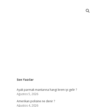
Sidebar
Son Yazılar
betexper güncel g
Ayak parmak mantarına hangi krem iyi gelir ?
Ağustos 5, 2026
Amerikan polisine ne denir ?
Ağustos 4, 2026