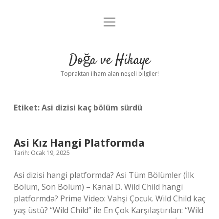
menüyü
Anasayfa
aç
Gizlilik Politikası
Doğa ve Hikaye
Yasal Uyarı
Topraktan ilham alan neşeli bilgiler!
Hakkımızda
Etiket:
Asi dizisi kaç bölüm sürdü
Asi Kız Hangi Platformda
Tarih: Ocak 19, 2025
Asi dizisi hangi platformda? Asi Tüm Bölümler (İlk
Bölüm, Son Bölüm) – Kanal D. Wild Child hangi
platformda? Prime Video: Vahşi Çocuk. Wild Child kaç
yaş üstü? “Wild Child” ile En Çok Karşılaştırılan: “Wild