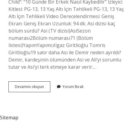
Child”: “10 Günde Bir Erkek Nasıl Kaybedilir” İzleyici
Kitlesi: PG-13, 13 Yaş Altı İçin Tehlikeli PG-13, 13 Yaş
Altı İçin Tehlikeli Video Derecelendirmesi: Geniş
Ekran: Geniş Ekran Uzunluk: 94 dk. Asi dizisi kaç
bölüm sürdü? Asi (TV dizisi)AsiSezon
numarası2Bölüm numarası71 (Bölüm
listesi)YapımYapımcıIlgaz Giritlioğlu Tomris
Giritlioğlu19 satır daha Asi ile Demir neden ayrıldı?
Demir, kardeşinin ölümünden Asi ve Ali’yi sorumlu
tutar ve Asi’yi terk etmeye karar verir.…
Asi
Devamını okuyun
Yorum Bırak
Kız
Hangi
Platformda
Sitemap