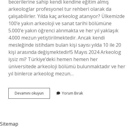
becerilerine sahip kendi kendine eğitim almış
arkeologlar profesyonel tur rehberi olarak da
çalışabilirler. Yılda kaç arkeolog atanıyor? Ülkemizde
100’e yakın arkeoloji ve sanat tarihi bölümüne
5.000’e yakın öğrenci alınmakta ve her yıl yaklaşık
4.000 mezun yetiştirilmektedir. Ancak kendi
mesleğinde istihdam bulan kişi sayısı yılda 10 ile 20
kişi arasında değişmektedir!5 Mayıs 2024 Arkeolog
işsiz mi? Türkiye’deki hemen hemen her
üniversitede arkeoloji bölümü bulunmaktadır ve her
yıl binlerce arkeolog mezun…
Arkeologlar
Devamını okuyun
Yorum Bırak
Kolay
Iş
Bulabilir
Mi
Sitemap