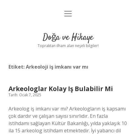
menüyü
Anasayfa
aç
Gizlilik Politikası
Doğa ve Hikaye
Yasal Uyarı
Topraktan ilham alan neşeli bilgiler!
Hakkımızda
Etiket:
Arkeoloji iş imkanı var mı
Arkeologlar Kolay Iş Bulabilir Mi
Tarih: Ocak 7, 2025
Arkeolog iş imkanı var mı? Arkeologların iş kapsamı
çok dardır ve çalışan sayısı sınırlıdır. En fazla
istihdamı sağlayan Kültür Bakanlığı, yılda yaklaşık 10
ila 15 arkeolog istihdam etmektedir. İyi yabancı dil