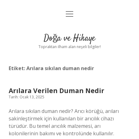
menüyü
Anasayfa
aç
Gizlilik Politikası
Doğa ve Hikaye
Yasal Uyarı
Topraktan ilham alan neşeli bilgiler!
Hakkımızda
Etiket:
Arılara sıkılan duman nedir
Arılara Verilen Duman Nedir
Tarih: Ocak 13, 2025
Arılara sıkılan duman nedir? Arıcı körüğü, arıları
sakinleştirmek için kullanılan bir arıcılık cihazı
türüdür. Bu temel arıcılık malzemesi, arı
kolonilerinin bakımı ve kontrolünde kullanılır.